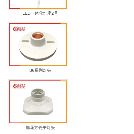
LED一体化灯座2号
B6系列灯头
馨花方瓷平灯头