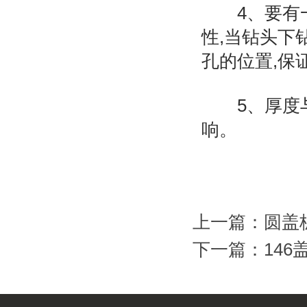
4、要有一
性,当钻头下
孔的位置,保
5、厚度与
响。
上一篇：
圆盖
下一篇：
146