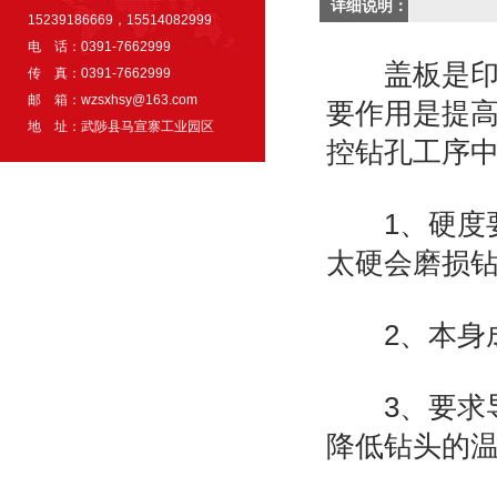
详细说明：
15239186669，15514082999
电 话：0391-7662999
盖板是印制
传 真：0391-7662999
邮 箱：
wzsxhsy@163.com
要作用是提
地 址：武陟县马宣寨工业园区
控钻孔工序
1、硬度要
太硬会磨损
2、本身成
3、要求导
降低钻头的温